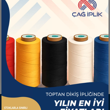
60 No Pamuk İplik
İncele