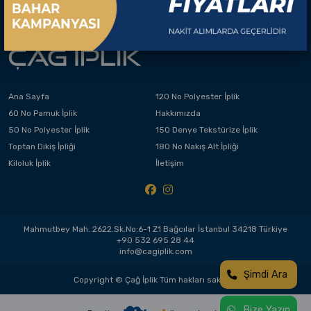
Ana Sayfa
120 No Polyester İplik
60 No Pamuk İplik
Hakkımızda
50 No Polyester İplik
150 Denye Tekstürize İplik
Toptan Dikiş İpliği
180 No Nakış Alt İpliği
Kiloluk İplik
İletişim
Mahmutbey Mah. 2622.Sk.No:6-1 Z1 Bağcılar İstanbul 34218 Türkiye
+90 532 695 28 44
info@cagiplik.com
Şimdi Ara
Copyright © Çağ İplik Tüm hakları saklıdır.
Bize Yazın