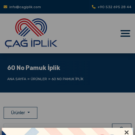
info@cagiplik.com
+90 532 695 28 44
60 No Pamuk İplik
ANA SAYFA
ÜRÜNLER
60 NO PAMUK İPLIK
Ürünler
×