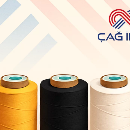
Favori İplik 120 No Raw, dikiş p
favori bir tercihtir. Bu iplik çeşid
dikişlerinizde profesyonel bir gö
Paylaş