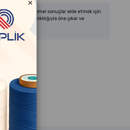
×
rojelerinizde mükemmel sonuçlar elde etmek için
i, kalitesi ve dayanıklılığıyla öne çıkar ve
rünüm sağlar.