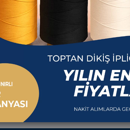
Çağ İpl
Jukisan 120 No İplik
Jukisan 12
White
R