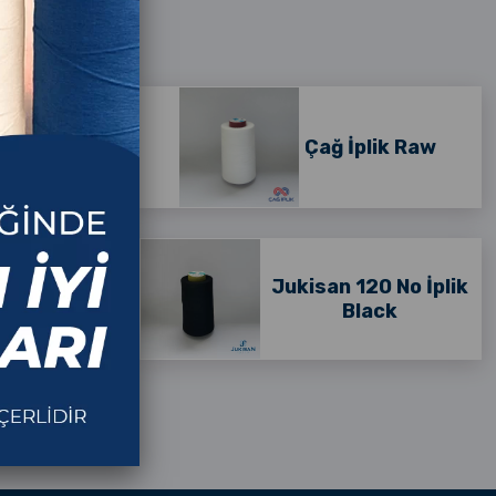
ik Black
Çağ İplik Raw
0 No İplik
Jukisan 120 No İplik
aw
Black