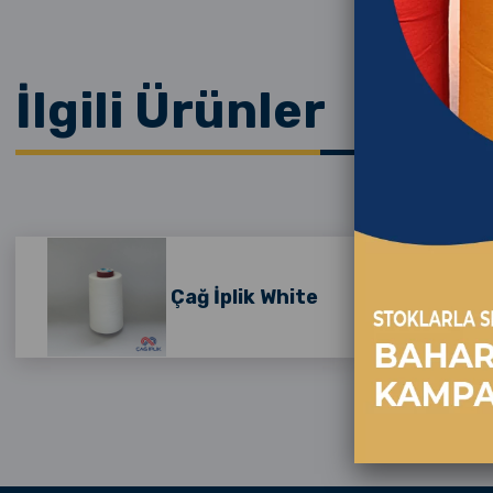
İlgili Ürünler
Çağ İplik White