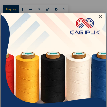
Paylaş
×
İlgili Ürünler
Çağ İplik Black
Çağ İplik Raw