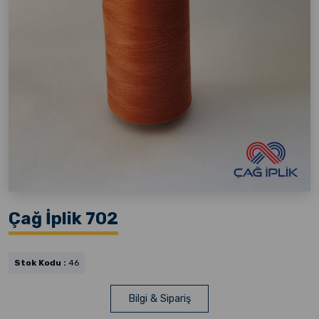
Çağ İplik 702
Stok Kodu :
46
Bilgi & Sipariş