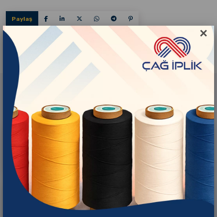
Paylaş
×
İlgili Ürünler
Çağ İplik Black
Çağ İplik Raw