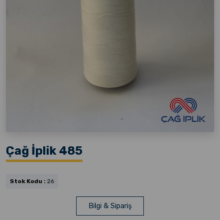
Çağ İplik 485
Stok Kodu :
26
Bilgi & Sipariş