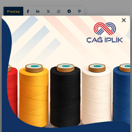
Paylaş
×
İlgili Ürünler
Çağ İplik Black
Çağ İplik Raw