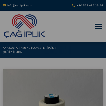
info@cagiplik.com
+90 532 695 28 44
ANA SAYFA
120 NO POLYESTER İPLIK
ÇAĞ İPLIK 485