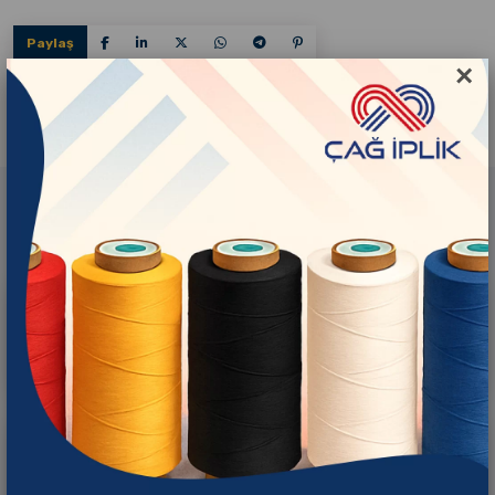
Paylaş
×
İlgili Ürünler
Çağ İplik Black
Çağ İplik Raw