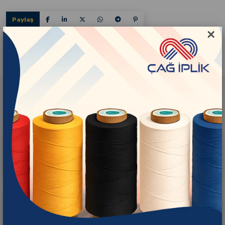
Paylaş
×
İlgili Ürünler
Çağ İplik Black
Çağ İplik Raw