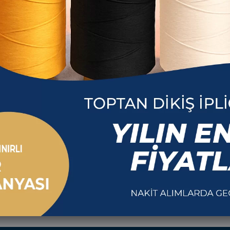
Çağ İpl
Jukisan 120 No İplik
Jukisan 12
White
R