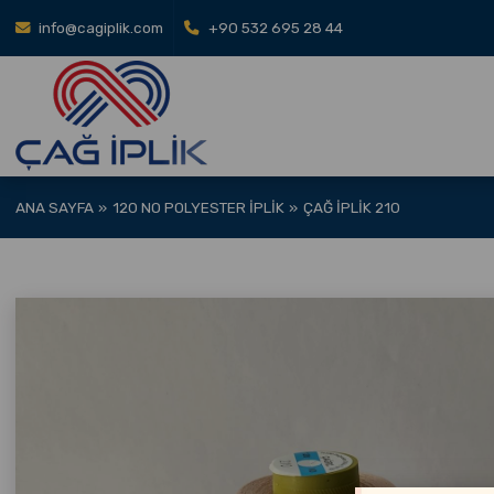
info@cagiplik.com
+90 532 695 28 44
ANA SAYFA
120 NO POLYESTER İPLIK
ÇAĞ İPLIK 210