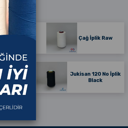
ik Black
Çağ İplik Raw
0 No İplik
Jukisan 120 No İplik
aw
Black