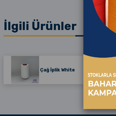
İlgili Ürünler
Çağ İplik White