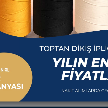
Çağ İpl
Jukisan 120 No İplik
Jukisan 12
White
R