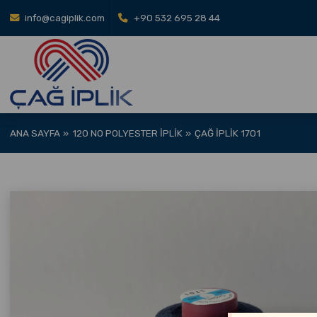
info@cagiplik.com
+90 532 695 28 44
ANA SAYFA
120 NO POLYESTER İPLIK
ÇAĞ İPLIK 1701