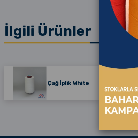
İlgili Ürünler
Çağ İplik White