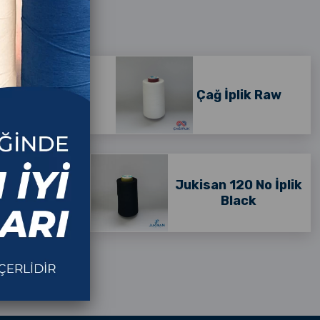
ik Black
Çağ İplik Raw
0 No İplik
Jukisan 120 No İplik
aw
Black