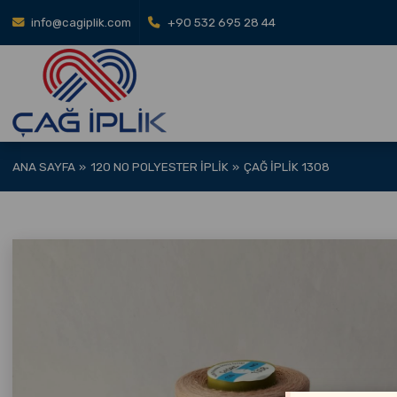
info@cagiplik.com
+90 532 695 28 44
ANA SAYFA
120 NO POLYESTER İPLIK
ÇAĞ İPLIK 1308