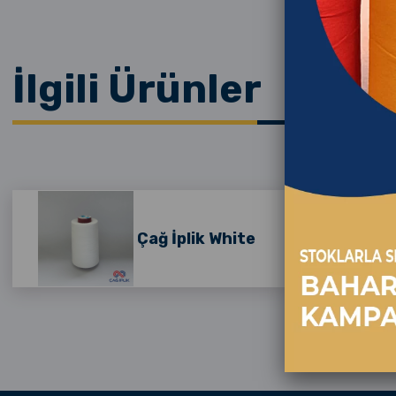
İlgili Ürünler
Çağ İplik White