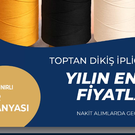
Çağ İpl
Jukisan 120 No İplik
Jukisan 12
White
R