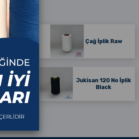
ik Black
Çağ İplik Raw
0 No İplik
Jukisan 120 No İplik
aw
Black